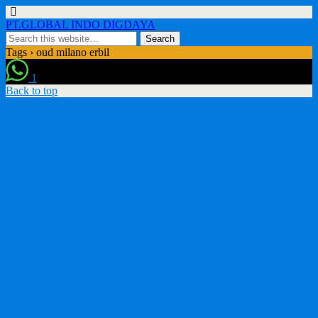
PT.GLOBAL INDO DIGDAYA
Tags › oud milano erbil
1
Back to top